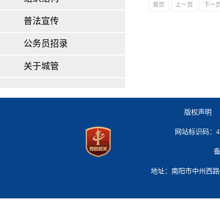
首页
上一页
下一
普法宣传
公务员招录
关于城管
版权声明 
网站标识码：41
备
地址：南阳市中州西路619