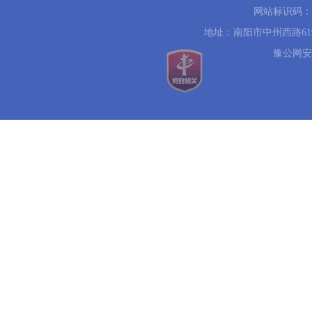
网站标识码：41
地址：南阳市中州西路619号 
豫公网安备 4