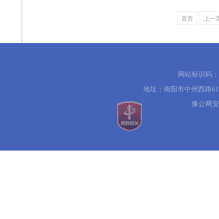
首页
上一
网站标识码：41
地址：南阳市中州西路619号 
豫公网安备 4