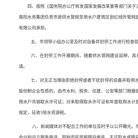
四、按照《国务院办公厅转发国家发展改革委等部门关于清理
南阳水务集团负责市政供水管网至用水户建筑区划红线外管网
有限公司承担。
五、市领导小组办公室及时对自备井封停工作进行检查
六、在封停工作开展期间，随着供水管网建设延伸，具
请。
七、对无正当理由拒绝封停或者干扰封停的自备井取用
股份制企业性质的，由市水利、税务、住建、公安等部门根据
用水户吊销取水许可证；对未取得取水许可证和年度取用水计
规定，征收3倍水资源税。
八、新闻媒体对不配合工作的单位及时予以公开曝光。
会分别设立服务电话，鼓励市民举报擅自凿井、无证取水或擅