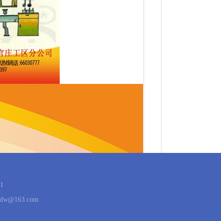
1
w@163.com