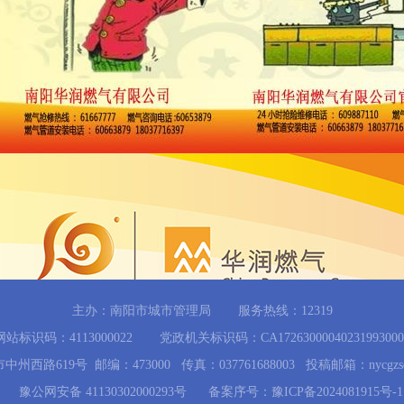
主办：南阳市城市管理局 服务热线：12319
网站标识码：4113000022 党政机关标识码：CA17263000040231993000
西路619号 邮编：473000 传真：037761688003 投稿邮箱：nycgzsd
豫公网安备 41130302000293号
备案序号：豫ICP备2024081915号-1