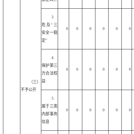
3.
危及“三
0
0
0
0
0
0
安全一稳
定”
4.
保护第三
0
0
0
0
0
0
方合法权
益
（三）
不予公开
5.
属于三类
0
0
0
0
0
0
内部事务
信息