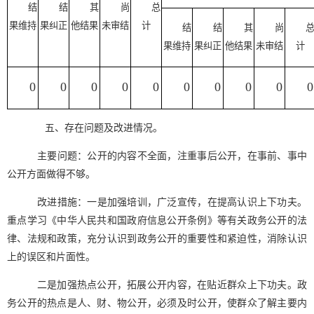
结
结
其
尚
总
果维持
果纠正
他结果
未审结
计
结
结
其
尚
果维持
果纠正
他结果
未审结
计
0
0
0
0
0
0
0
0
0
0
五、存在问题及改进情况。
主要问题：公开的内容不全面，注重事后公开，在事前、事中
公开方面做得不够。
改进措施：一是加强培训，广泛宣传，在提高认识上下功夫。
重点学习《中华人民共和国政府信息公开条例》等有关政务公开的法
律、法规和政策，充分认识到政务公开的重要性和紧迫性，消除认识
上的误区和片面性。
二是加强热点公开，拓展公开内容，在贴近群众上下功夫。政
务公开的热点是人、财、物公开，必须及时公开，使群众了解主要内