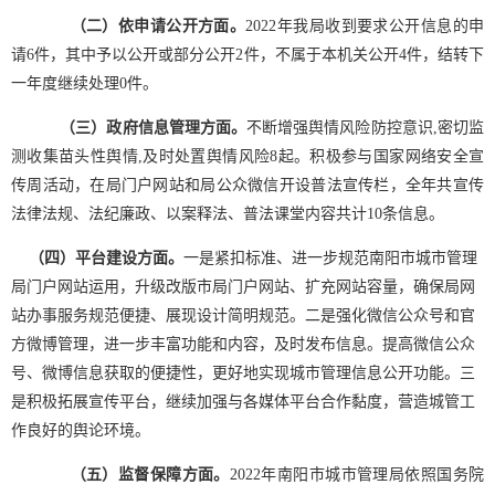
（二）依申请公开方面。
2022年我局收到要求公开信息的申
请6件，其中予以公开或部分公开2件，不属于本机关公开4件，结转下
一年度继续处理0件。
（三）政府信息管理方面。
不断增强舆情风险防控意识,密切监
测收集苗头性舆情,及时处置舆情风险8起。积极参与国家网络安全宣
传周活动，在局门户网站和局公众微信开设普法宣传栏，全年共宣传
法律法规、法纪廉政、以案释法、普法课堂内容共计10条信息。
（四）平台建设方面。
一是紧扣标准、进一步规范南阳市城市管理
局门户网站运用，升级改版市局门户网站、扩充网站容量，确保局网
站办事服务规范便捷、展现设计简明规范。二是强化微信公众号和官
方微博管理，进一步丰富功能和内容，及时发布信息。提高微信公众
号、微博信息获取的便捷性，更好地实现城市管理信息公开功能。三
是积极拓展宣传平台，继续加强与各媒体平台合作黏度，营造城管工
作良好的舆论环境。
（五）监督保障方面。
2022年南阳市城市管理局依照国务院