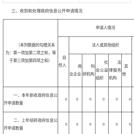
三、收到和处理政府信息公开申请情况
申请人情况
（本列数据的勾稽关系
法人或其他组织
为：第一项加第二项之和，等
自
于第三项加第四项之和）
社
法
然人
商
科
其
会公益
律服务
业企业
研机构
他
组织
机构
一、本年新收政府信息公
6
0
0
0
0
0
开申请数量
二、上年结转政府信息公
0
0
0
0
0
0
开申请数量