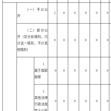
（一）予以公
2
0
0
0
0
0
开
（二）部分公
开（区分处理的，只
0
0
0
0
0
0
计这一情形，不计其
他情形）
1.
属于国家
0
0
0
0
0
0
秘密
2.
其他法律
0
0
0
0
0
0
行政法规
禁止公开