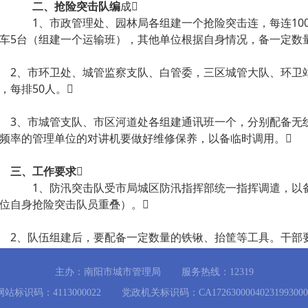
二、抢险突击队编
成
1、市政管理处、园林局各组建一个抢险突击连，每连10
车5台（组建一个运输班），其他单位根据自身情况，备一定数
、市环卫处、城管监察支队、白管委，三区城管大队、环卫站
，每排50人。
、市城管支队、市区河道处各组建通讯班一个，分别配备无线
频率的管理单位的对讲机要做好维修保养，以备临时调用。
三、工作要求

1、防汛突击队受市局城区防汛指挥部统一指挥调遣，以备
位自身抢险突击队员重叠）。
、队伍组建后，要配备一定数量的铁锹、抬筐等工具。干部要
、演练。对抢险车辆、通讯器材认真进行检修，保证一声令下，
主办：南阳市城市管理局 服务热线：12319
、各防汛抢险突击队务必于5月20日前组建完毕，并将班以
网站标识码：4113000022 党政机关标识码：CA17263000040231993000
（防汛办公室设在市区河道管理处，地址：南阳市滨河路79号，电话