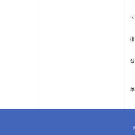
卡
2
排
3
台
单
2
育
3
室