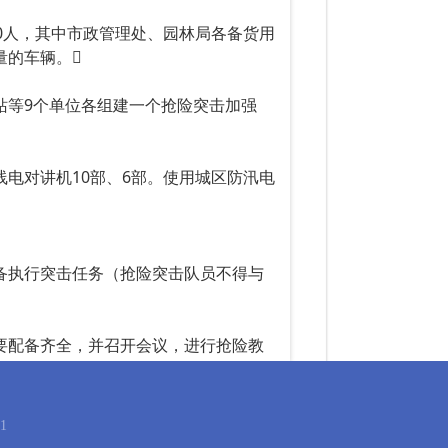
0人，其中市政管理处、园林局各备货用
量的车辆。
等9个单位各组建一个抢险突击加强
电对讲机10部、6部。使用城区防汛电
执行突击任务（抢险突击队员不得与
配备齐全，并召开会议，进行抢险教
能够迅速行动。
上干部花名册、联络电话报城区防汛办公
1
：63153299）。